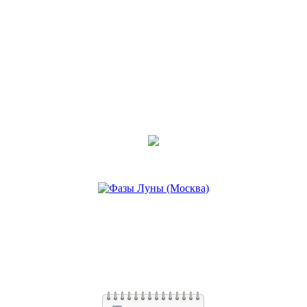
Anhel
18 фев 2019, 07:01
•
КАК УСИЛИТЬ ЧАКРЫ С
ПОМОЩЬЮ ЗАПАХА
Последнее сообщение
Anhel
14 янв 2019, 13:56
•
ЗАЩИТНАЯ ТЕХНИКА
РЭЙКИ
Последнее сообщение
Anhel
14 янв 2019, 13:50
•