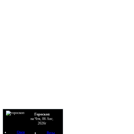
Гороскоп
на Чтв, 06 Авг,
2026г
Овен
Весы