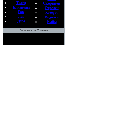
Телец
Скорпион
Близнецы
Стрелец
Рак
Козерог
Лев
Водолей
Дева
Рыбы
Гороскопы и Сонники