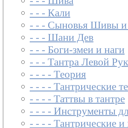
- - -
Шива
- - -
Кали
- - -
Сыновья Шивы и
- - -
Шани Дев
- - -
Боги-змеи и наги
- - -
Тантра Левой Ру
- - - -
Теория
- - - -
Тантрические т
- - - -
Таттвы в тантре
- - - -
Инструменты дл
- - - -
Тантрические и