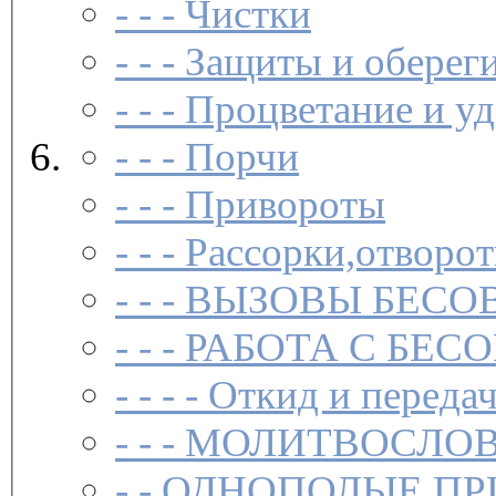
- - -
Чистки­
- - -
Защиты и обереги
- - -
Процветание и уд
- - -
Порчи
- - -
Привороты
- - -
Рассорки,отворот
- - -
ВЫЗОВЫ БЕСОВ
- - -
РАБОТА С БЕ
- - - -
Откид и передач
- - -
МОЛИТВОСЛО
- -
ОДНОПОЛЫЕ ПР