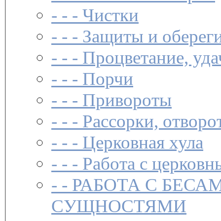
- - -
Чистки­
- - -
Защиты и обереги
- - -
Процветание, уда
- - -
Порчи
- - -
Привороты
- - -
Рассорки, отворо
- - -
Церковная хула
- - -
Работа с церковн
- -
РАБОТА С БЕСА
СУЩНОСТЯМИ