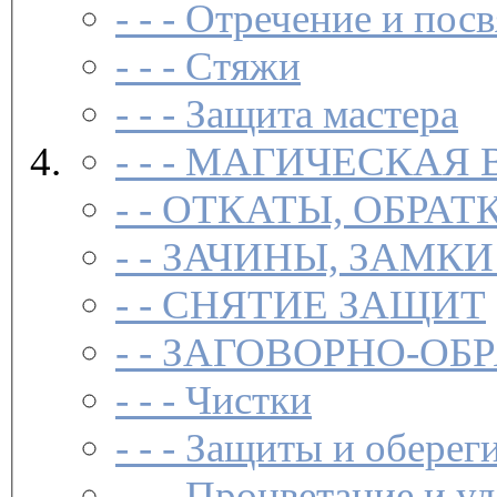
- - -
Отречение и посв
- - -
Стяжи
- - -
Защита мастера
- - -
МАГИЧЕСКАЯ 
- -
ОТКАТЫ, ОБРАТ
- -
ЗАЧИНЫ, ЗАМКИ
- -
СНЯТИЕ ЗАЩИТ
- -
ЗАГОВОР­НО-ОБ
- - -
Чистки­
- - -
Защиты и обереги
- - -
Процветание и уд