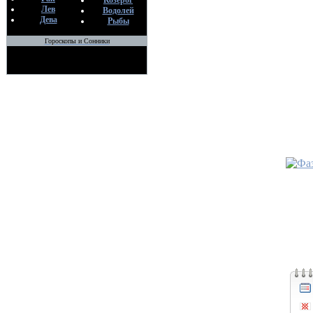
По
Козерог
Лев
Водолей
An
Дева
Рыбы
14
Гороскопы и Сонники
•