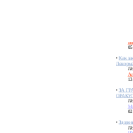
М
10
•
Секс в
По
Bo
05
•
Как за
Ленорм
По
An
13
•
ЗА ГР
ОРАКУ
По
Ми
02
•
Здоров
По
Ч
18