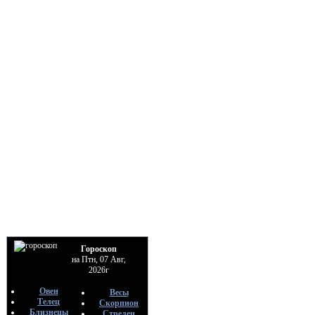
Гороскоп
на Птн, 07 Авг,
2026г
Овен
Весы
Телец
Скорпион
Близнецы
Стрелец