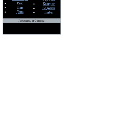
Рак
Козерог
Лев
Водолей
Дева
Рыбы
Гороскопы и Сонники