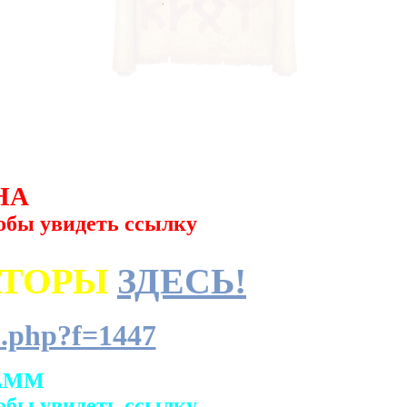
НА
обы увидеть ссылку
АТОРЫ
ЗДЕСЬ!
.php?f=1447
АММ
обы увидеть ссылку