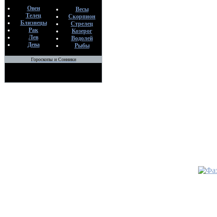
Дея)
Овен
Весы
По
Телец
Скорпион
Ме
Близнецы
Стрелец
Рак
26
Козерог
Лев
Водолей
Дева
Рыбы
•
Гороскопы и Сонники