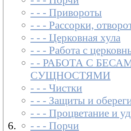
- - -
Привороты
- - -
Рассорки, отворо
- - -
Церковная хула
- - -
Работа с церковн
- -
РАБОТА С БЕСА
СУЩНОСТЯМИ
- - -
Чистки­
- - -
Защиты и обереги
- - -
Процветание и уд
- - -
Порчи