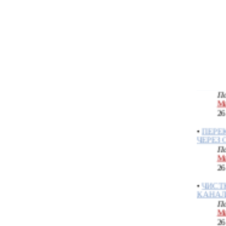
•
ОТЛИ
РАБОТ
По
Ме
26
•
ЧИСТ
ВОСК
По
Ме
26
•
ПЕРЕ
ЧЕРЕЗ
По
Ме
26
•
ЧИСТ
КАНАЛ
По
Ме
26
•
ОТЛИ