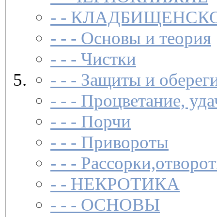
- -
КЛАДБИЩЕНСКО
- - -
Основы и теория
- - -
Чистки­
- - -
Защиты и обереги
- - -
Процветание, удач
- - -
Порчи­
- - -
Привороты­
- - -
Рассорки,отворот
- -
НЕКРОТИКА
- - -
ОСНОВЫ