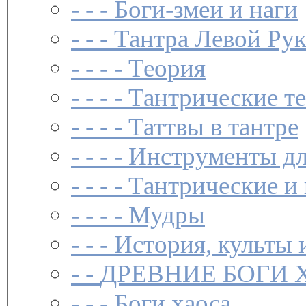
- - -
Боги-змеи и наги
- - -
Тантра Левой Ру
- - - -
Теория
- - - -
Тантрические т
- - - -
Таттвы в тантре
- - - -
Инструменты дл
- - - -
Тантрические и
- - - -
Мудры
- - -
История, культы 
- -
ДРЕВНИЕ БОГИ 
- - -
Боги хаоса