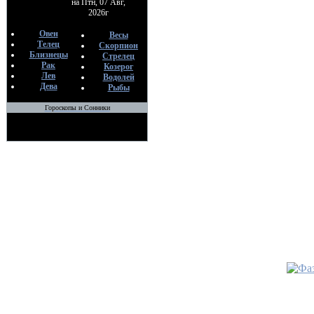
на Птн, 07 Авг,
2026г
Овен
Весы
Телец
Скорпион
Близнецы
Стрелец
Рак
Козерог
Лев
Водолей
Дева
Рыбы
Гороскопы и Сонники