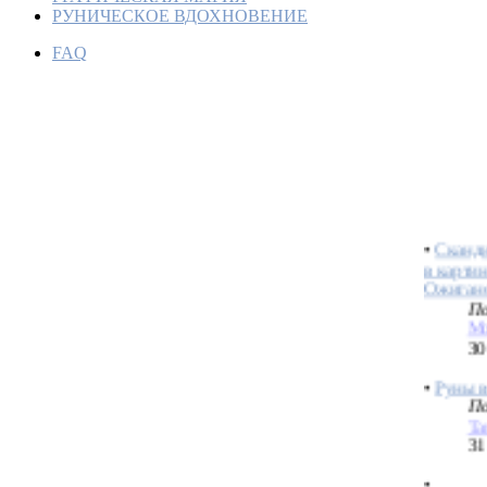
РУНИЧЕСКОЕ ВДОХНОВЕНИЕ
FAQ
Рейвен 
Праздни
совреме
По
H
25
•
Сканд
в карти
Ожиган
По
Mo
30
•
Руны в
По
Ta
31
•