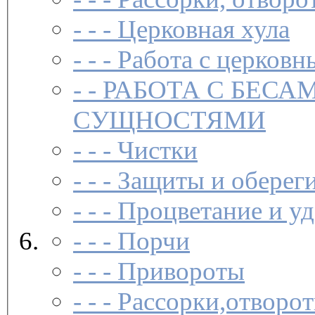
- - -
Церковная хула
- - -
Работа с церковн
- -
РАБОТА С БЕСА
СУЩНОСТЯМИ
- - -
Чистки­
- - -
Защиты и обереги
- - -
Процветание и уд
- - -
Порчи
- - -
Привороты
- - -
Рассорки,отворот