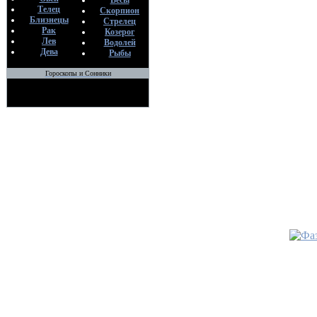
Весы
Телец
Скорпион
Близнецы
Стрелец
Рак
Козерог
Лев
Водолей
Дева
Рыбы
Гороскопы и Сонники