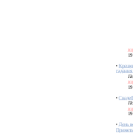
•
ГРОМ
По
Во
27
•
Рождес
По
вэ
19
•
Крещен
гадания
По
вэ
19
•
Свадеб
По
вэ
19
•
День в
Приметы
влюбле
По