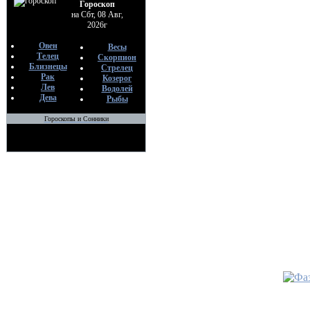
мире
Гороскоп
на Сбт, 08 Авг,
По
2026г
вэ
11
Овен
Весы
Телец
Скорпион
•
Знаком
Близнецы
Стрелец
Рак
насеком
Козерог
Лев
Водолей
По
Дева
Рыбы
вэ
11
Гороскопы и Сонники
•