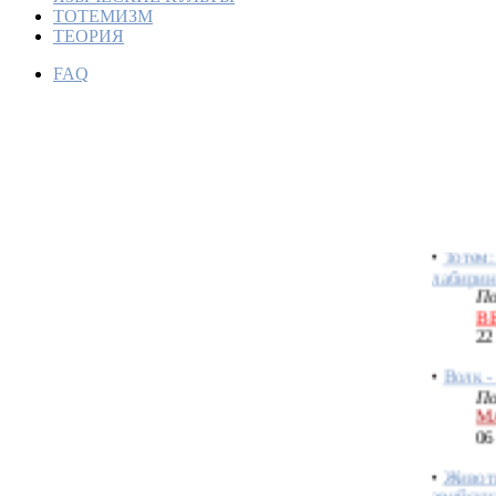
ТОТЕМИЗМ
ТЕОРИЯ
FAQ
Ритуаль
практик
тотемн
По
Bo
06
•
Тотем:
лабирин
По
В
22
•
Волк -
По
М
06
•
Живот
арийски
По