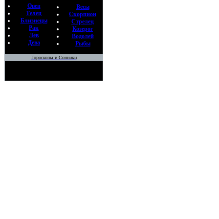
Овен
Весы
Телец
Скорпион
Близнецы
Стрелец
Рак
Козерог
Лев
Водолей
Дева
Рыбы
Гороскопы и Сонники