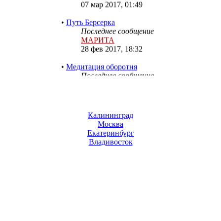
•
Путь Берсерка
Последнее сообщение
МАРИТА
28 фев 2017, 18:32
•
Медитация оборотня
Последнее сообщение
МАРИТА
28 фев 2017, 18:29
•
Одна из шаманских техник
с тотемом
Калининград
Последнее сообщение
Москва
МАРИТА
Екатеринбург
28 фев 2017, 18:26
Владивосток
•
Оборотничество.
Медитация
Последнее сообщение
МАРИТА
28 фев 2017, 18:15
•
Подъём Зверя
Последнее сообщение