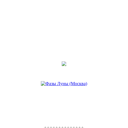
МАРИТА
28 фев 2017, 18:11
•
Внутренний зверь
Последнее сообщение
МАРИТА
28 фев 2017, 18:06
•