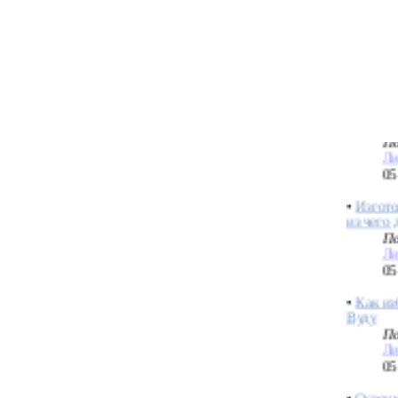
порабо
По
kil
11
•
Денежн
По
Ли
05
•
Изгото
из чего 
По
Ли
05
•
Как из
Вуду
По
Ли
05
•
Освящ
куклы В
По