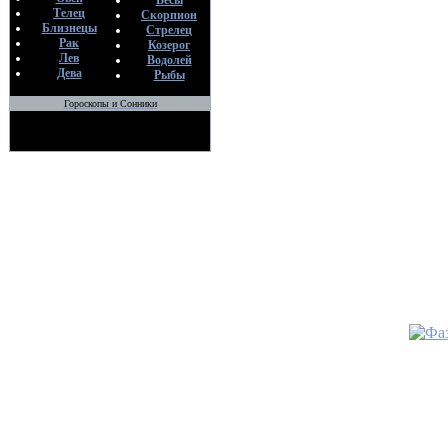
05
Весы
Телец
Скорпион
Близнецы
Стрелец
•
Как сд
Рак
Козерог
полиэти
Лев
Водолей
По
Дева
Рыбы
Ли
Гороскопы и Сонники
05
•