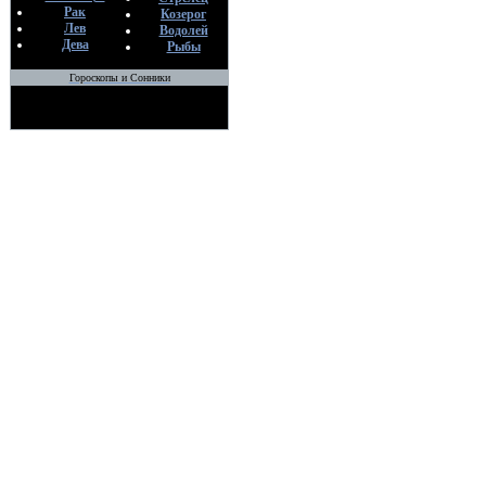
Рак
Козерог
Лев
Водолей
Дева
Рыбы
Гороскопы и Сонники