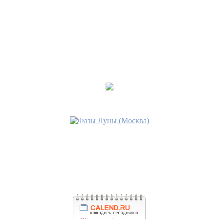
•
остуда через полынь
Последнее сообщение
solosolo
15 дек 2018, 02:48
•