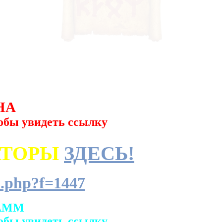
НА
обы увидеть ссылку
АТОРЫ
ЗДЕСЬ!
.php?f=1447
АММ
обы увидеть ссылку