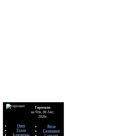
Гороскоп
на Чтв, 06 Авг,
2026г
Овен
Весы
Телец
Скорпион
Близнецы
Стрелец