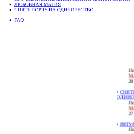
ЛЮБОВНАЯ МАГИЯ
СНЯТЬ ПОРЧУ НА ОДИНОЧЕСТВО
КАК И
FAQ
ОДИНО
По
Ме
15
•
Снять 
на Имбо
По
М
28
•
СНЯТ
ОДИНО
По
М
27
•
РИТУ
По
Ма
27