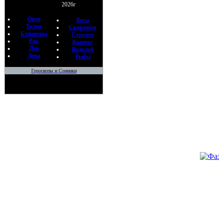
2026г
•
Загово
Овен
Весы
для вдо
Телец
Скорпион
По
Близнецы
Стрелец
вэ
Рак
Козерог
07
Лев
Водолей
Дева
Рыбы
•
Как сн
Гороскопы и Сонники
сделанн
жизнь
По
вэ
07
•