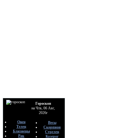
Гороскоп
на Чтв, 06 Авг,
2026г
Овен
Весы
Телец
Скорпион
Близнецы
Стрелец
Рак
Козерог