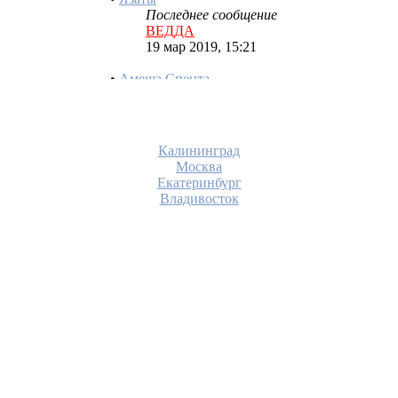
19 мар 2019, 15:21
•
Амеша Спента
Последнее сообщение
ВЕДДА
19 мар 2019, 15:14
•
Пантеон Богов в
Зороастризме
Калининград
Последнее сообщение
Москва
ВЕДДА
Екатеринбург
19 мар 2019, 12:32
Владивосток
•
Боги Вуду
Последнее сообщение
львина
18 дек 2017, 12:07
•
Богини зимы в мифологии
разных народов
Последнее сообщение
львина
16 дек 2017, 22:34