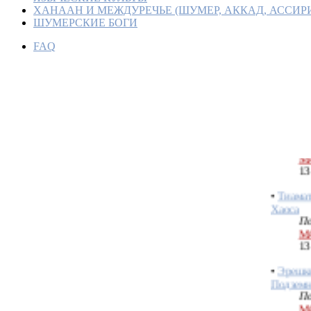
ХАНААН И МЕЖДУРЕЧЬЕ (ШУМЕР, АККАД, АССИР
ШУМЕРСКИЕ БОГИ
ТИАМА
FAQ
БОГИН
По
М
13
•
РАБО
По
М
13
•
Тиамат
Хаоса
По
М
13
•
Эрешки
Подзем
По
М
13