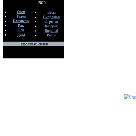
2026г
•
Инанн
Овен
Весы
По
Телец
Скорпион
Близнецы
М
Стрелец
Рак
Козерог
26
Лев
Водолей
Дева
Рыбы
•
Гороскопы и Сонники