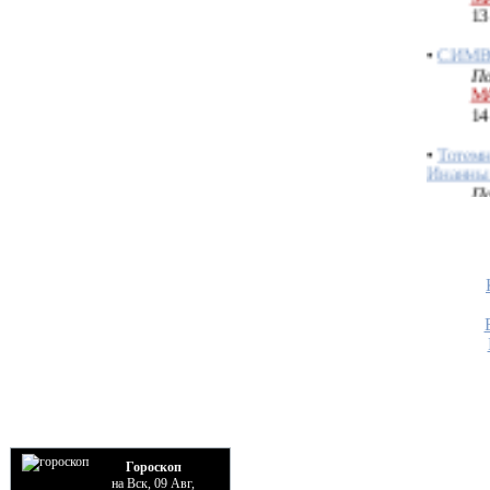
•
СИМВ
По
М
14
•
Тотем
Инанны
По
М
14
•
ДАМК
По
С
20
•
Игиги
По
М
26
•
Анунн
По
Гороскоп
М
на Вск, 09 Авг,
26