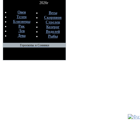
С
2026г
01
Овен
Весы
Телец
Скорпион
•
КАББ
Близнецы
Стрелец
КРЕСТ 
Рак
Козерог
ПЕНТА
Лев
Водолей
Дева
По
Рыбы
С
Гороскопы и Сонники
01
•
Немног
По
С
01
•