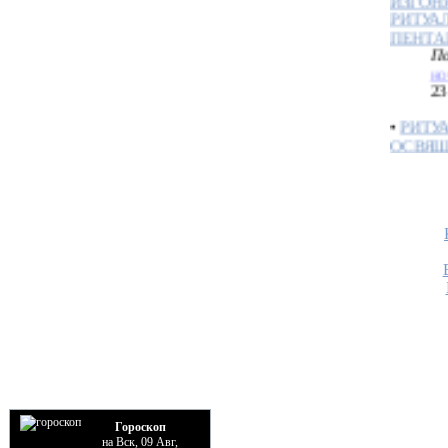
ПЕНТА
По
но
23
•
РИТУ
ОСВЯЩ
По
но
18
•
ПЕНТ
По
С
02
•
ЦИРК
ФОРМУ
По
С
01
•
ПРАК
СРЕДИ
Гороскоп
По
на Вск, 09 Авг,