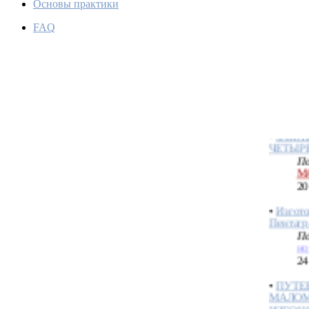
Основы практики
FAQ
ЗАКЛИ
ЗОЛЫ 
По
М
06
•
ЗАКЛ
ЧЕТЫР
По
М
20
•
Изгото
Пентаг
По
но
24
•
ПУТЕ
МАЛО
ИЗГО
РИТУА