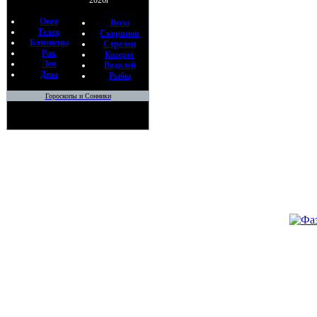
2026г
Овен
Весы
Телец
Скорпион
Близнецы
Стрелец
Рак
Козерог
Лев
Водолей
Дева
Рыбы
Гороскопы и Сонники