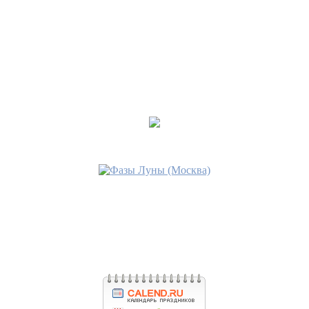
СИЛУ КОЛДОВСКУЮ"
Последнее сообщение
Медея
07 апр 2023, 14:20
•
ВИЗУАЛИЗАЦИЯ В
МАГИИ
Последнее сообщение
Медея
02 апр 2023, 14:14
•
СОВЕТЫ ВЕДЬМАМ
Последнее сообщение
Медея
09 мар 2023, 16:04
•