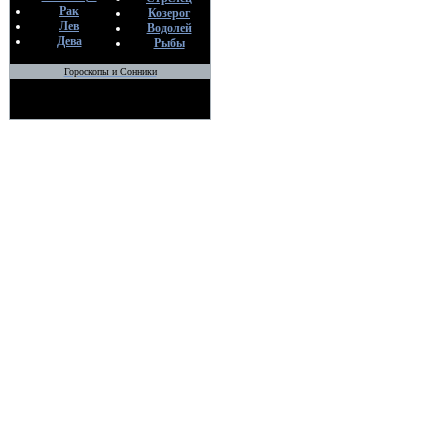
Рак
Козерог
Лев
Водолей
Дева
Рыбы
Гороскопы и Сонники