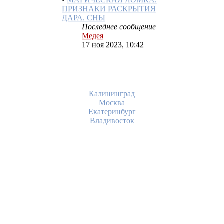
ДАРА. СНЫ
Последнее сообщение
Медея
17 ноя 2023, 10:42
•
ЯКО ШЕПОТ НУТРЯНОЙ
СЛЫХАТЬ
Последнее сообщение
Медея
10 сен 2023, 10:49
Калининград
•
ШЕСТОЕ ЧУВСТВО
Москва
Последнее сообщение
Екатеринбург
Медея
Владивосток
07 авг 2023, 21:36
•
ФАНТОМ. РАБОТА СО
СВОИМ ФАНТОМОМ
Последнее сообщение
Медея
07 авг 2023, 20:45
•
МАСТЕРСКАЯ
ОТЧИТКА
СЕМИДНЕВНАЯ "НА