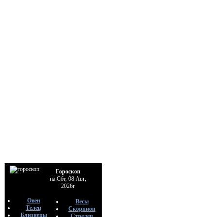
Гороскоп
на Сбт, 08 Авг,
2026г
Овен
Весы
Телец
Скорпион
Близнецы
Стрелец