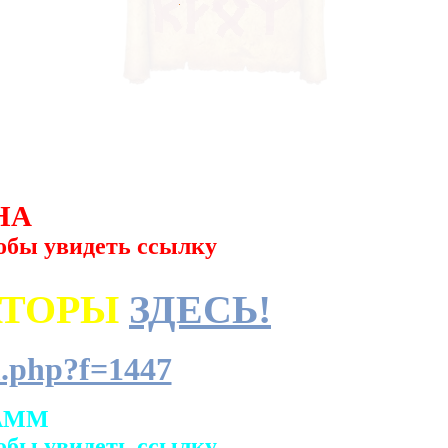
НА
обы увидеть ссылку
АТОРЫ
ЗДЕСЬ!
.php?f=1447
АММ
обы увидеть ссылку