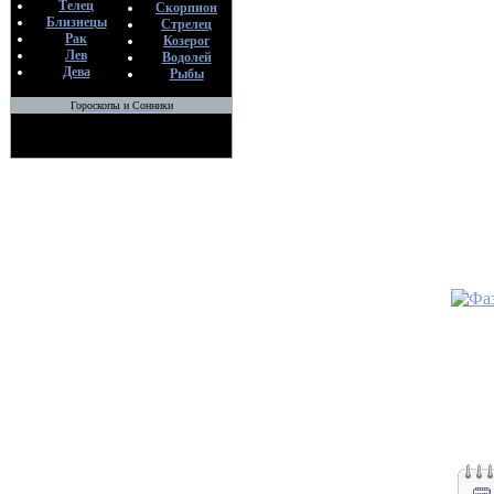
В
Телец
Скорпион
14
Близнецы
Стрелец
Рак
Козерог
Лев
Водолей
•
Джамбу
Дева
Рыбы
варши
По
Гороскопы и Сонники
М
26
•
Ведиче
строени
чакрова
По
М
24
•