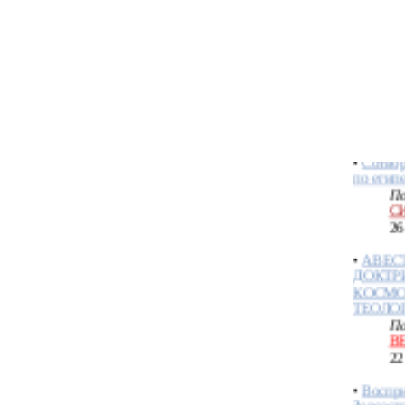
СОТВО
ИНВОЛ
ЭВОЛЮ
По
S
28
•
Сотвор
по егип
По
С
26
•
АВЕС
ДОКТР
КОСМО
ТЕОЛО
По
В
22
•
Воспри
Зороаст
По