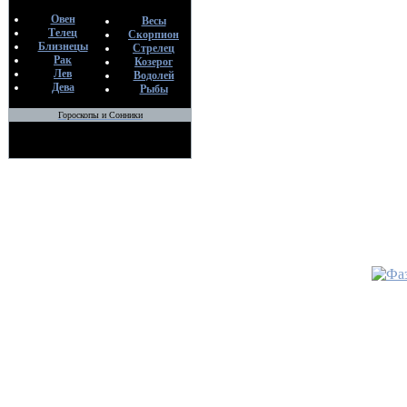
Овен
Весы
Телец
Скорпион
Близнецы
Стрелец
Рак
Козерог
Лев
Водолей
Дева
Рыбы
Гороскопы и Сонники