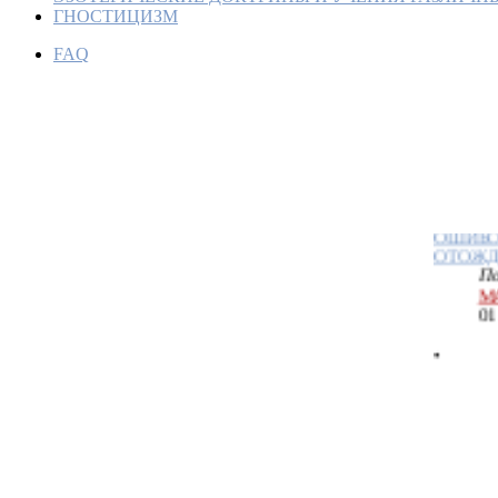
ГНОСТИЦИЗМ
•
ОСОБ
ГНОСТ
FAQ
МИРОВ
По
М
01
•
ДЕМИ
ЯЛДАВ
ОШИБ
ОТОЖД
По
М
01
•