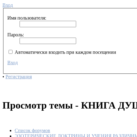
Вход
НАСТА
МЕРТВЫ
По
Имя пользователя:
М
01
Пароль:
•
КАРХ
ШТОКХ
ГНОСТ
Автоматически входить при каждом посещении
По
М
Вход
01
•
Регистрация
•
ОПРЕ
ГНОСТ
По
М
01
Просмотр темы - КНИГА ДУ
•
ГНОС
ЗНАНИ
По
М
Список форумов
01
ЭЗОТЕРИЧЕСКИЕ ДОКТРИНЫ И УЧЕНИЯ РАЗЛИЧН