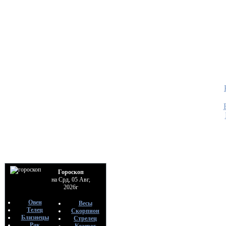
Гороскоп
на Срд, 05 Авг,
2026г
Овен
Весы
Телец
Скорпион
Близнецы
Стрелец
Рак