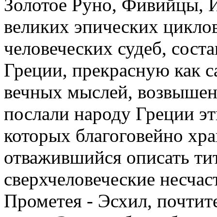
Золотое Руно, Фивийцы, И
великих эпических цикло
человеческих судеб, сост
Греции, прекрасную как с
вечных мыслей, возвышен
послали народу Греции э
которых благоговейно хра
отважившийся описать ти
сверхчеловеческие несчас
Прометея - Эсхил, почти