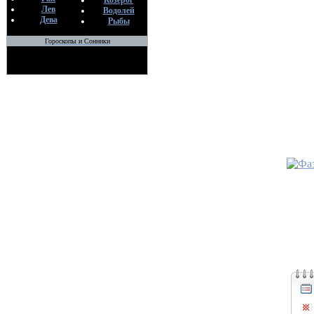
Козерог
Лев
Водолей
Дева
Рыбы
Гороскопы и Сонники