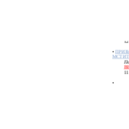
05
•
Алтар
По
С
12
•
ПРИЗ
МСТИТ
По
В
11
•