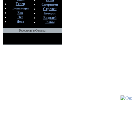
Весы
Телец
Скорпион
Близнецы
Стрелец
Рак
Козерог
Лев
Водолей
Дева
Рыбы
Гороскопы и Сонники