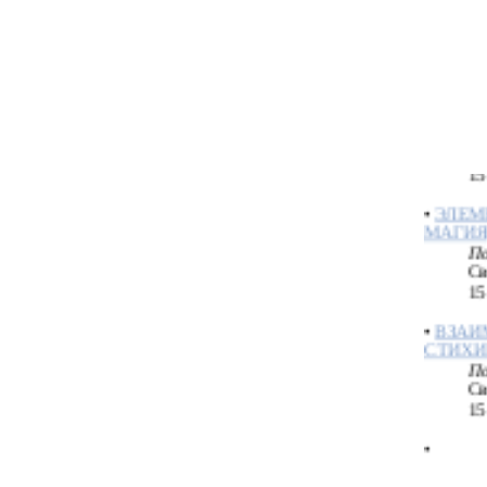
вэ
11
•
Воспр
По
Св
15
•
ЭЛЕМ
МАГИЯ
По
Св
15
•
ВЗАИ
СТИХИ
По
Св
15
•