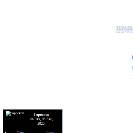
ТЕРАП
МАСЛ
По
Bo
09
•
Гороскоп
на Чтв, 06 Авг,
2026г
Овен