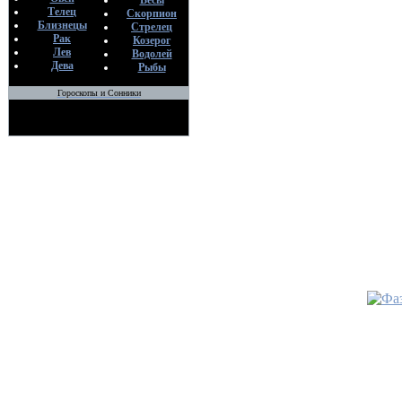
Весы
Телец
Скорпион
Близнецы
Стрелец
Рак
Козерог
Лев
Водолей
Дева
Рыбы
Гороскопы и Сонники