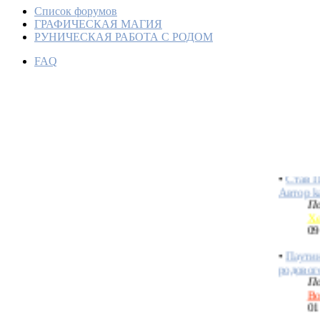
Список форумов
ГРАФИЧЕСКАЯ МАГИЯ
РУНИЧЕСКАЯ РАБОТА С РОДОМ
FAQ
Став "Д
влияние
fou-chatt
По
Хе
12
•
Став П
Автор k
По
Хе
09
•
Паутин
родовог
По
Bo
01
•
Расчис