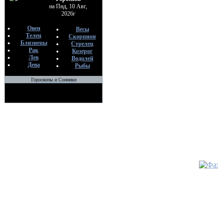
По
на Пнд, 10 Авг,
Al
2026г
03
Овен
Весы
Телец
Скорпион
•
Чистка
Близнецы
Стрелец
По
Рак
Козерог
Ев
Лев
Водолей
19
Дева
Рыбы
Гороскопы и Сонники
•
Сила Ро
По
Хе
04
•