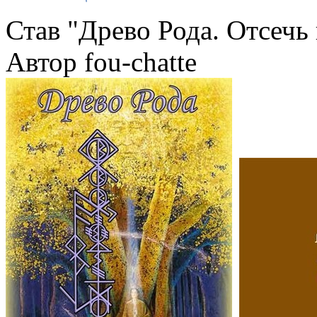
Став "Древо Рода. Отсечь
Автор fou-chatte