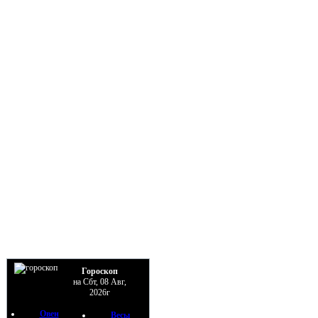
Гороскоп
на Сбт, 08 Авг,
2026г
Овен
Весы