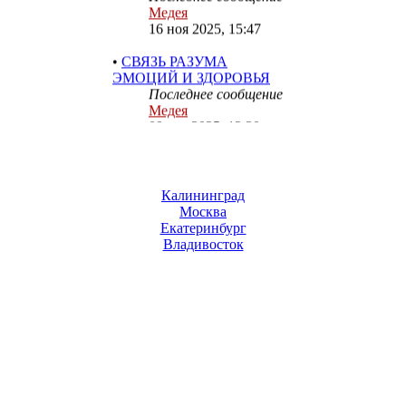
16 ноя 2025, 15:47
•
СВЯЗЬ РАЗУМА
ЭМОЦИЙ И ЗДОРОВЬЯ
Последнее сообщение
Медея
09 окт 2025, 12:30
•
ПУТИ ИСЦЕЛЕНИЯ ОТ
ЛЮБЫХ НЕДУГОВ
Последнее сообщение
Медея
Калининград
09 окт 2025, 12:21
Москва
Екатеринбург
•
Владивосток