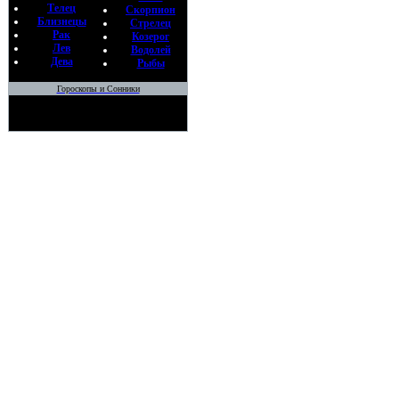
Телец
Скорпион
Близнецы
Стрелец
Рак
Козерог
Лев
Водолей
Дева
Рыбы
Гороскопы и Сонники