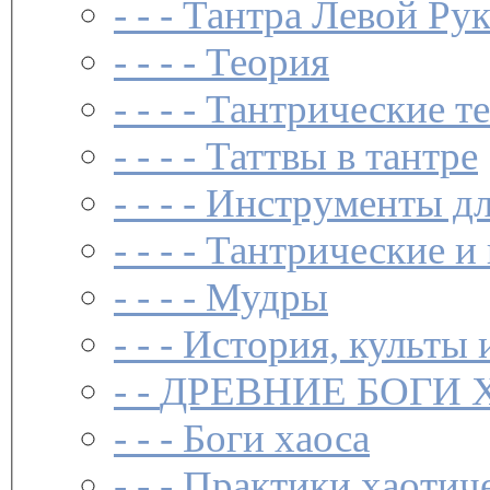
- - -
Тантра Левой Ру
- - - -
Теория
- - - -
Тантрические т
- - - -
Таттвы в тантре
- - - -
Инструменты дл
- - - -
Тантрические и
- - - -
Мудры
- - -
История, культы 
- -
ДРЕВНИЕ БОГИ 
- - -
Боги хаоса
- - -
Практики хаотич