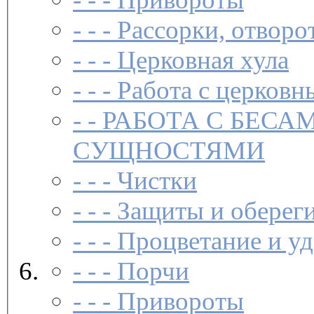
- - -
Рассорки, отворо
- - -
Церковная хула
- - -
Работа с церковн
- -
РАБОТА С БЕСА
СУЩНОСТЯМИ
- - -
Чистки­
- - -
Защиты и обереги
- - -
Процветание и уд
- - -
Порчи
- - -
Привороты