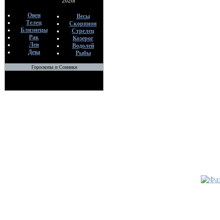
2026г
По
М
Овен
Весы
06
Телец
Скорпион
Близнецы
Стрелец
Рак
Козерог
•
Снятие
Лев
Водолей
кладбищ
Дева
Рыбы
По
М
Гороскопы и Сонники
15
•