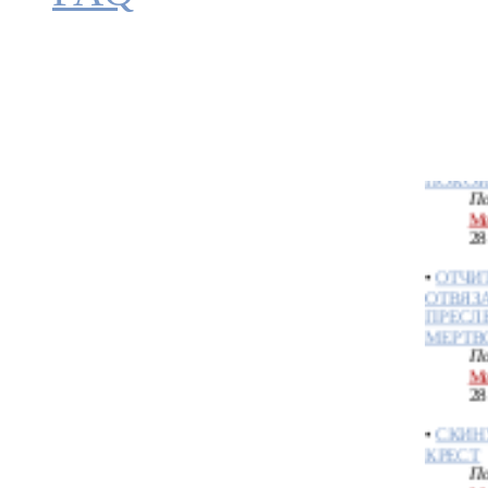
СЕБЕ 
По
Ме
28
•
ОТЧИ
НАРУШ
ПОКОЙ
По
Ме
28
•
ОТЧИ
ОТВЯЗ
ПРЕСЛ
МЕРТВ
По
Ме
28
•
СКИН
КРЕСТ
По
Ме
19