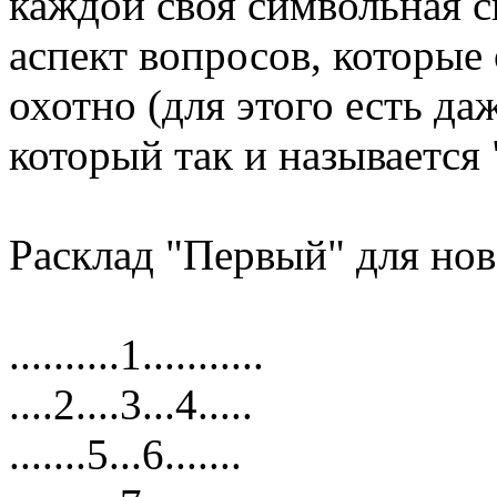
каждой своя символьная 
аспект вопросов, которые
охотно (для этого есть да
который так и называется
Расклад "Первый" для но
..........1...........
....2....3...4.....
.......5...6.......