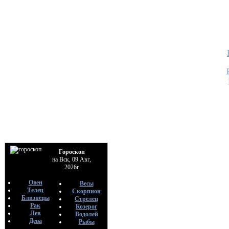
Гороскоп
на Вск, 09 Авг,
2026г
Овен
Весы
Телец
Скорпион
Близнецы
Стрелец
Рак
Козерог
Лев
Водолей
Дева
Рыбы