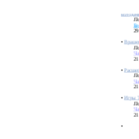
колодам
По
Бр
29
•
Враще
По
Ча
21
•
Расще
По
Ча
21
•
Игры Т
По
Ча
21
•