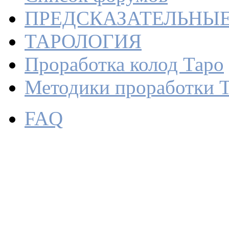
ПРЕДСКАЗАТЕЛЬНЫ
ТАРОЛОГИЯ
Проработка колод Таро
Методики проработки 
FAQ
Прорабо
или с че
картами
По
Sv
18
•
Работа