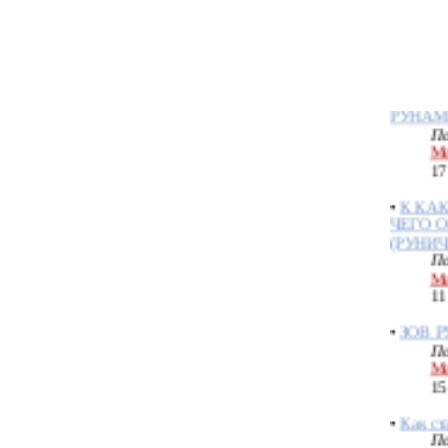
Ме
17
•
АЗЫ 
РУНА
По
Ме
17
•
К КА
ЧЕГО 
(РУНИЧ
По
Ме
11
•
ЗОВ Р
По
Ме
15
•
Как ст
По
Bo
19