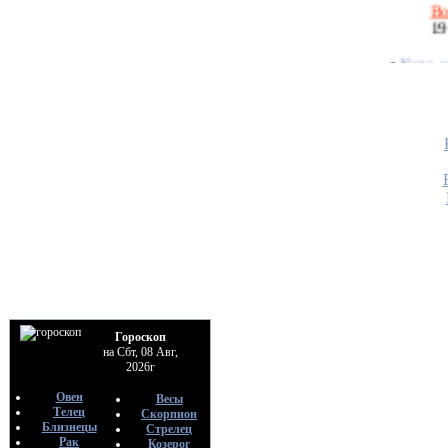
•
Куда, 
руны
По
Bo
18
•
РУНЫ
МАГИЯ
НЕПРЕ
По
М
04
•
ЭКЛЕ
ДЕЙСТ
РУНИЧ
МАГИИ
По
Гороскоп
М
на Сбт, 08 Авг,
2026г
04
Овен
Весы
•
Нейтра
Телец
Скорпион
с помощ
Близнецы
Стрелец
По
Рак
Козерог