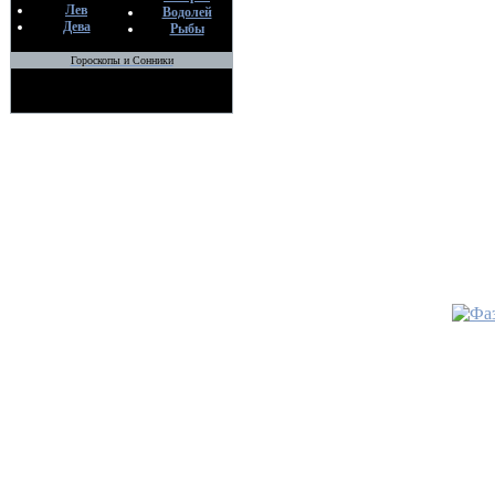
Лев
Bo
Водолей
Дева
Рыбы
11
Гороскопы и Сонники
•
Порча 
последс
По
Bo
06
•