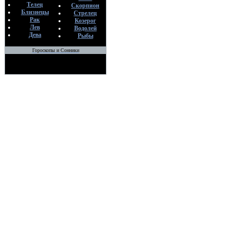
Телец
Скорпион
Близнецы
Стрелец
Рак
Козерог
Лев
Водолей
Дева
Рыбы
Гороскопы и Сонники