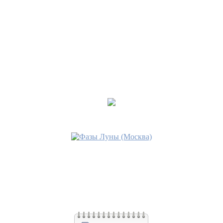
Последнее сообщение
Anhel
14 ноя 2018, 06:10
•
Пагубные пристрастия в
Ленорман
Последнее сообщение
Anhel
14 ноя 2018, 06:08
•