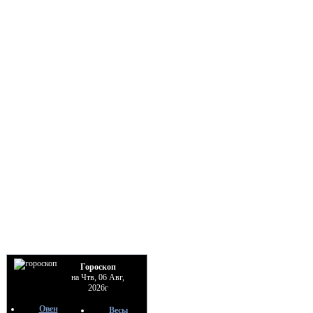
Гороскоп
на Чтв, 06 Авг,
2026г
Овен
Весы