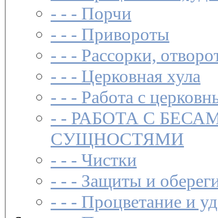
- - -
Порчи
- - -
Привороты
- - -
Рассорки, отворо
- - -
Церковная хула
- - -
Работа с церковн
- -
РАБОТА С БЕСА
СУЩНОСТЯМИ
- - -
Чистки­
- - -
Защиты и обереги
- - -
Процветание и уд