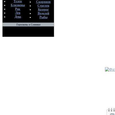
Телец
Скорпион
Близнецы
Стрелец
Рак
Козерог
Лев
Водолей
Дева
Рыбы
Гороскопы и Сонники