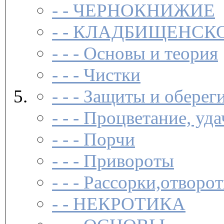
- -
ЧЕРНОКНИЖИЕ
- -
КЛАДБИЩЕНСКО
- - -
Основы и теория
- - -
Чистки­
- - -
Защиты и обереги
- - -
Процветание, удач
- - -
Порчи­
- - -
Привороты­
- - -
Рассорки,отворот
- -
НЕКРОТИКА