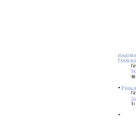
Праздни
совреме
По
H
25
•
Сканд
в карти
Ожиган
По
Mo
30
•
Руны в
По
Ta
31
•