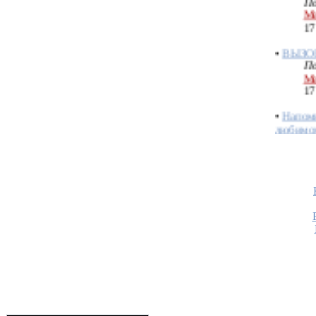
17
•
ВЫЗО
По
Ме
17
•
Напомн
любимом
во сне к
По
Bo
04
•
Любовн
По
С
02
•
ЛЮБО
ЗОЛОТ
По
Ма
23