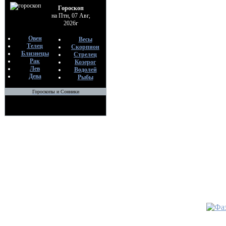
•
ЗАГО
Гороскоп
По
на Птн, 07 Авг,
Ма
2026г
23
Овен
Весы
Телец
Скорпион
•
ЗАГО
Близнецы
Стрелец
СВЕЧИ
Рак
Козерог
По
Лев
Водолей
Дева
Рыбы
Ма
01
Гороскопы и Сонники
•