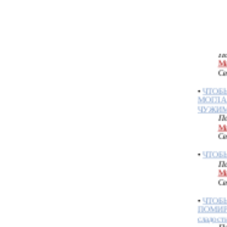
•
ПОРЧА
МЕДОМ
ВАЛЕР
По
Ме
Се
•
ЧТОБ
МОГЛА
ЧУЖИ
По
Ме
Се
•
ЧТОБ
По
Ме
Се
•
ЧТОБ
ПОМИР
сладост
По
Ме