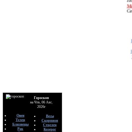
Се
•
ЧТОБ
СЧИТА
По
Ме
Се
•
ЧТОБ
К ПОДР
По
Ме
Се
•
ЧТОБ
НЕ ПО
МУЖЧИ
По
Ме
Гороскоп
Се
на Чтв, 06 Авг,
2026г
•
ЧТОБ 
Овен
Весы
БЫЛО 
Телец
Скорпион
По
Близнецы
Стрелец
Ме
Рак
Козерог