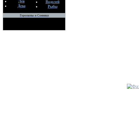
Се
Лев
Водолей
Дева
Рыбы
•
ОТЛИ
Гороскопы и Сонники
ПРОКЛ
РАССО
СРОДН
По
Ме
26
•
НА Б
По
Ме
Се
•
ПОРЧА
МЕДОМ
ВАЛЕР
По
Ме
Се
•
ЧТОБ
МОГЛА
ЧУЖИ