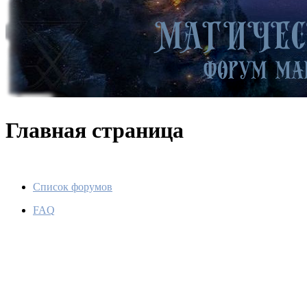
Главная страница
Список форумов
FAQ
НА БЛ
По
Ме
Се